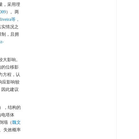
量，采用理
009
）。两
liveira等，
真实情况之
限制，且拥
z-
较大影响。
构的位移影
力方程，认
响应影响较
，因此建议
），结构的
输电塔体
倒塌（
魏文
、失效概率