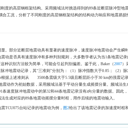
栋不同刚度的高层钢框架结构。采用频域法对挑选得到的89条近断层脉冲型地
动耦合工况，分析了不同刚度的高层钢框架结构的结构动力响应和地震易损
明显。部分近断层地震动具有显著的速度脉冲，速度脉冲地震动会产生瞬
地震动是否具有速度脉冲有多种判别规则，大多数学者认为当1条地震记录
这种识别方法较为简单，可能会引起判别偏差。鉴于此，Baker（
2007
）
脉冲地震动记录，其“三准则”分别为：（1）脉冲指数大于0.85；（2）
er根据上述准则从
3500
条震级大于5.5级且断层距小于30 km的强震记
度脉冲地震动作为初始数据，采用频域法基于平动分量生成摇摆分量。频域法生
的91条速度脉冲地震动中的第32和44条地震记录没有
z
向分量的数据。因此，
域法生成对应的89条地震动摇摆分量时程，用作后续的地震动输入。
震TCU075台站记录的地震动为例，
图2
给出了该地震记录的加速度时程