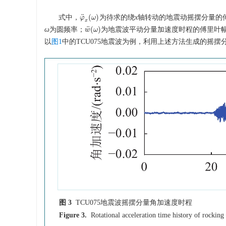
¨
(
)
式中，
为待求的绕
x
轴转动的地震动摇摆分量的
φ
φ
¨
x
(
ω
ω
)
x
¨
(
)
ω
为圆频率；
为地震波平动分量加速度时程的傅里叶
w
w
¨
(
ω
ω
)
以
图1
中的TCU075地震波为例，利用上述方法生成的摇摆
图 3
TCU075地震波摇摆分量角加速度时程
Figure 3.
Rotational acceleration time history of rocki