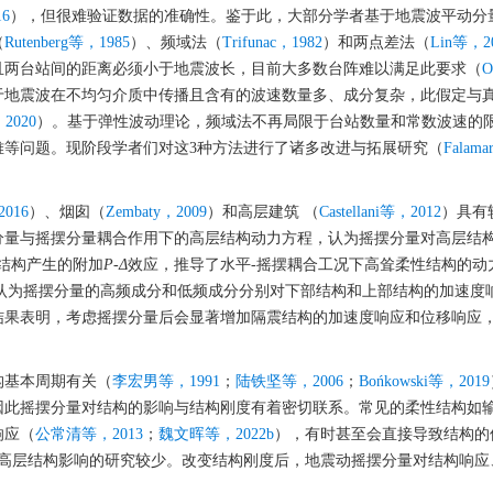
16
），但很难验证数据的准确性。鉴于此，大部分学者基于地震波平动分
（
Rutenberg等，1985
）、频域法（
Trifunac，1982
）和两点差法（
Lin等，2
且两台站间的距离必须小于地震波长，目前大多数台阵难以满足此要求（
O
于地震波在不均匀介质中传播且含有的波速数量多、成分复杂，此假定与
2020
）。基于弹性波动理论，频域法不再局限于台站数量和常数波速的
难等问题。现阶段学者们对这3种方法进行了诸多改进与拓展研究（
Falamar
2016
）、烟囱（
Zembaty，2009
）和高层建筑 （
Castellani等，2012
）具有
分量与摇摆分量耦合作用下的高层结构动力方程，认为摇摆分量对高层结
结构产生的附加
P
-
Δ
效应，推导了水平-摇摆耦合工况下高耸柔性结构的动
认为摇摆分量的高频成分和低频成分分别对下部结构和上部结构的加速度
结果表明，考虑摇摆分量后会显著增加隔震结构的加速度响应和位移响应
构基本周期有关（
李宏男等，1991
；
陆铁坚等，2006
；
Bońkowski等，2019
因此摇摆分量对结构的影响与结构刚度有着密切联系。常见的柔性结构如
响应（
公常清等，2013
；
魏文晖等，2022b
），有时甚至会直接导致结构的
高层结构影响的研究较少。改变结构刚度后，地震动摇摆分量对结构响应