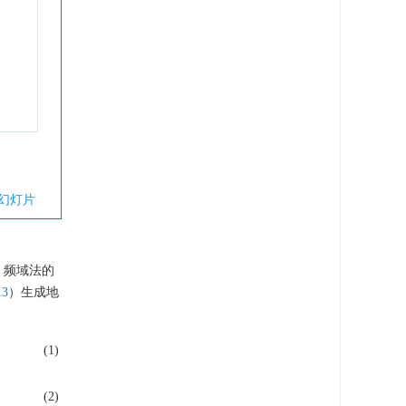
幻灯片
，频域法的
3
）生成地
(1)
(2)