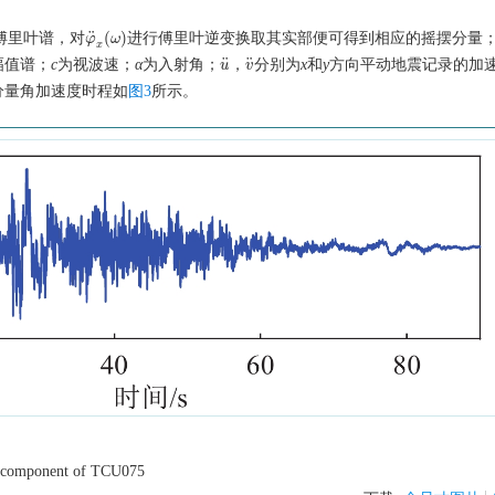
¨
(
)
傅里叶谱，对
进行傅里叶逆变换取其实部便可得到相应的摇摆分量；
φ
φ
¨
x
(
ω
ω
)
x
¨
¨
幅值谱；
c
为视波速；
α
为入射角；
，
分别为
x
和
y
方向平动地震记录的加
u
u
¨
v
v
¨
分量角加速度时程如
图3
所示。
ng component of TCU075