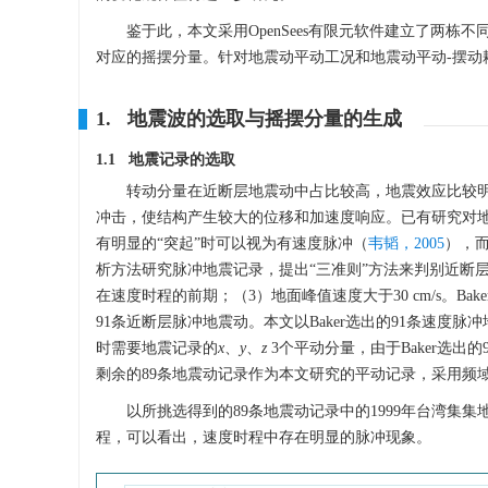
鉴于此，本文采用OpenSees有限元软件建立了两
对应的摇摆分量。针对地震动平动工况和地震动平动-摆
1. 地震波的选取与摇摆分量的生成
1.1 地震记录的选取
转动分量在近断层地震动中占比较高，地震效应比较
冲击，使结构产生较大的位移和加速度响应。已有研究对
有明显的“突起”时可以视为有速度脉冲（
韦韬，2005
），而
析方法研究脉冲地震记录，提出“三准则”方法来判别近断层
在速度时程的前期；（3）地面峰值速度大于30 cm/s。Bak
91条近断层脉冲地震动。本文以Baker选出的91条速
时需要地震记录的
x
、
y
、
z
3个平动分量，由于Baker选出
剩余的89条地震动记录作为本文研究的平动记录，采用频
以所挑选得到的89条地震动记录中的1999年台湾集集地
程，可以看出，速度时程中存在明显的脉冲现象。