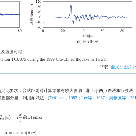
度以及速度时程
t station TCU075 during the 1999 Chi-Chi earthquake in Taiwan
下载:
全尺寸图片
满足此要求，台站距离对计算结果有较大影响，相比于两点差法和行波法
摇摆分量。利用频域法 （
Trifunac，1982
；
Lee等，1987
；
周佩佩等，201
ω
¨
¨
(
)
=
i
(
)
sin
φ
φ
¨
x
ω
(
ω
)
=
i
ω
c
w
w
¨
(
ω
ω
)
sin
α
α
x
c
¨
¨
=
arctan
(
/
)
α
α
=
arctan
(
u
¨
/
u
v
¨
)
v