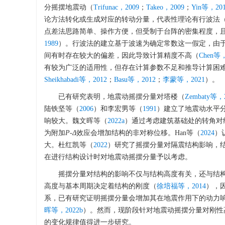
分摇摆地震动（
Trifunac，2009
；
Takeo，2009
；
Yin等，20
论方法转化或生成对应的转动分量，代表性理论有行波法
点差法思路简单、操作方便，但受制于台阵的密集程度，
1989
）。行波法的建立基于波速为确定常数这一假定，由
间有时存在较大的偏差，因此导致计算精度不高（
Chen等，
有较为广泛的适用性，但存在计算参数不足和推导计算困
Sheikhabadi等，2012
；
Basu等，2012
；
李蒙等，2021
）。
已有研究表明，地震动摇摆分量对塔楼（
Zembaty等，
陆铁坚等（
2006
）和李宏男等（
1991
）建立了地震动水平
响较大。魏文晖等（
2022a
）通过考虑建筑基础处的转角对
为附加
P
-
Δ
效应会增加结构的非对称位移。Han等（
2024
）
大。杜红凯等（
2022
）研究了摇摆分量对隔震结构影响，
在进行结构设计时对地震动摇摆分量予以考虑。
摇摆分量对结构的影响不仅与结构高度有关，还与结
高度与基本周期决定着结构的刚度（
徐培福等，2014
），
系，已有研究证明摇摆分量会增加其在地震作用下的动力
晖等，2022b
）。然而，现阶段针对地震动摇摆分量对刚性
的变化规律值得进一步研究。