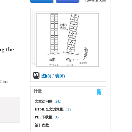
点击查看大图
ng the
图(8)
/
表(6)
China
计量
文章访问数:
242
HTML全文浏览量:
119
PDF下载量:
35
被引次数:
1