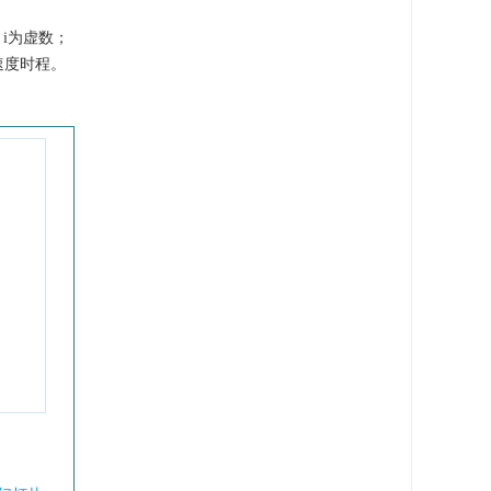
i为虚数；
速度时程。