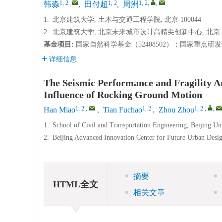
1, 2
,
1, 2
1, 2
,
,
韩淼
,
田付超
,
周洲
1.
北京建筑大学, 土木与交通工程学院, 北京 100044
2.
北京建筑大学, 北京未来城市设计高精尖创新中心, 北京 10
基金项目:
国家自然科学基金（52408502）；国家重点研发计划项
详细信息
The Seismic Performance and Fragility An
Influence of Rocking Ground Motion
1, 2
,
1, 2
1, 2
,
,
Han Miao
,
Tian Fuchao
,
Zhou Zhou
1.
School of Civil and Transportation Engineering, Beijing Un
2.
Beijing Advanced Innovation Center for Future Urban Design
摘要
HTML全文
相关文章