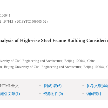
0044
目（2019YFC1509505-02）
alysis of High-rise Steel Frame Building Consideri
iversity of Civil Engineering and Architecture, Beijing 100044, China
, Beijing University of Civil Engineering and Architecture, Beijing 100044, 
HTML全文
图
(8)
表
(6)
参考文献
(44)
施引文献
(1)
资源附件
(0)
访问统计