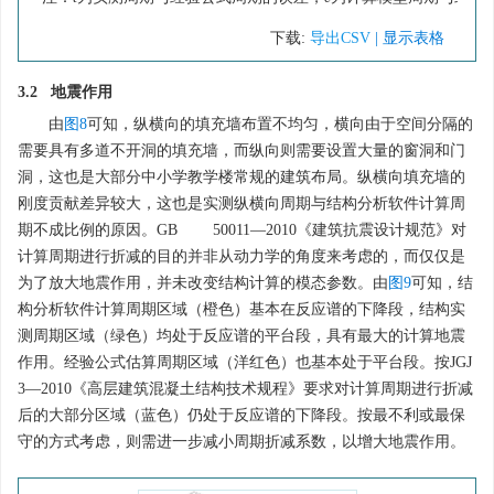
下载:
导出CSV
| 显示表格
3.2 地震作用
由
图8
可知，纵横向的填充墙布置不均匀，横向由于空间分隔的
需要具有多道不开洞的填充墙，而纵向则需要设置大量的窗洞和门
洞，这也是大部分中小学教学楼常规的建筑布局。纵横向填充墙的
刚度贡献差异较大，这也是实测纵横向周期与结构分析软件计算周
期不成比例的原因。GB
50011
—2010《建筑抗震设计规范》对
计算周期进行折减的目的并非从动力学的角度来考虑的，而仅仅是
为了放大地震作用，并未改变结构计算的模态参数。由
图9
可知，结
构分析软件计算周期区域（橙色）基本在反应谱的下降段，结构实
测周期区域（绿色）均处于反应谱的平台段，具有最大的计算地震
作用。经验公式估算周期区域（洋红色）也基本处于平台段。按JGJ
3—2010《高层建筑混凝土结构技术规程》要求对计算周期进行折减
后的大部分区域（蓝色）仍处于反应谱的下降段。按最不利或最保
守的方式考虑，则需进一步减小周期折减系数，以增大地震作用。