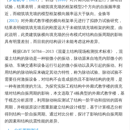
试验，结果表明，未砌筑填充墙的框架模型2个方向的自振频率接
近，而砌筑填充墙的模型框架横向频率远大于纵向。金焕等
（
2013
）对外廊式教学楼的横向框架单元进行了拟静力试验研究，
结果表明砌筑填充墙后的刚度远大于未砌筑填充墙框架的刚度。由
此说明，此类建筑纵横向填充墙的分布模式对结构自振周期的影响
具有明显差别，而目前的结构设计未能考虑这种差异。
根据GB/T 50784—2013《混凝土结构现场检测技术标准》，混
凝土结构的脉动是一种较微小的振动，脉动源来自地壳内部微小的
振动、车辆交通和设备运行引起的微小振动以及风引起的振动。利
用结构的脉动响应来确定其动力特性，称为脉动试验。脉动试验不
需要任何激振设备，对结构不会造成损伤且不影响结构的使用，是
一种有效简便的方法。为探究实际工程结构中外廊式教学楼的填充
墙对结构自振周期的影响，本文选取了4栋典型的外廊式教学楼，基
于模态分析原理，利用脉动响应测试了结构一阶平动和扭转的固有
周期，并根据原设计图重新建立结构设计模型，基于计算模态分析
得到结构一阶自振周期。通过对比分析，探讨了影响结构自振周期
的因素和结构抗震性能的差异。