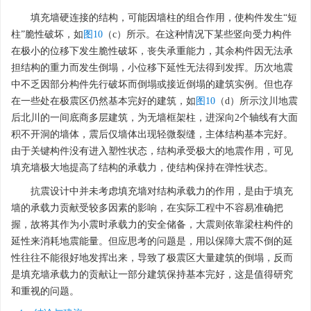
除地震作用力外，还应考虑结构承载力的问题。对抗震设计来
说，由于地震作用与结构质量、刚度相关，构件的刚度与承载力不
可分割，因此作用力和承载力的关系不是独立的。目前结构抗震设
计要求结构在小震作用下依靠结构承载力硬抗，大震作用下则允许
构件开裂屈服，利用良好的延性消耗地震能量，随着刚度的下降，
地震作用力也同时减小。
图10
（a）所示填充墙与主体结构弱连接的
震例，墙体对框架的刚度和承载力影响较小，相当于无墙框架结
构，承载力完全由框架提供。即便如此，结构仍然出现了柱端塑性
铰，“强柱弱梁”的设计理念未能得以实现。
填充墙硬连接的结构，可能因墙柱的组合作用，使构件发生“短
柱”脆性破坏，如
图10
（c）所示。在这种情况下某些竖向受力构件
在极小的位移下发生脆性破坏，丧失承重能力，其余构件因无法承
担结构的重力而发生倒塌，小位移下延性无法得到发挥。历次地震
中不乏因部分构件先行破坏而倒塌或接近倒塌的建筑实例。但也存
在一些处在极震区仍然基本完好的建筑，如
图10
（d）所示汶川地震
后北川的一间底商多层建筑，为无墙框架柱，进深向2个轴线有大面
积不开洞的墙体，震后仅墙体出现轻微裂缝，主体结构基本完好。
由于关键构件没有进入塑性状态，结构承受极大的地震作用，可见
填充墙极大地提高了结构的承载力，使结构保持在弹性状态。