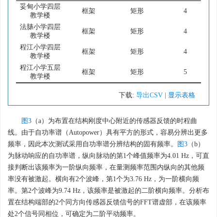
妥甸小学四层
框架
矩形
4
教学楼
法脿小学四层
框架
矩形
4
教学楼
程江小学四层
框架
矩形
4
教学楼
程江小学五层
框架
矩形
5
教学楼
下载:
导出CSV
| 显示表格
图3
（a）为布置在结构刚度中心附近的传感器反馈的时程曲
线。由于自功率谱（Autopower）具有平方的形式，容易分辨出更多
频率，因此本次测试采用自功率谱分辨结构的固有频率。
图3
（b）
为脉动响应的自功率谱，纵向脉动的第1个峰值频率为4.01 Hz，可直
接判断出该频率为一阶纵向频率，在量测频率范围内纵向的其他频
率没有被激起。横向有2个波峰，第1个为3.76 Hz，为一阶横向频
率。第2个波峰为9.74 Hz，该频率是被激起的二阶横向频率。分析布
置在结构端部的2个同方向传感器反馈信号的FFT谱虚部，在该频率
处2个信号同相位，可确定为二阶平动频率。