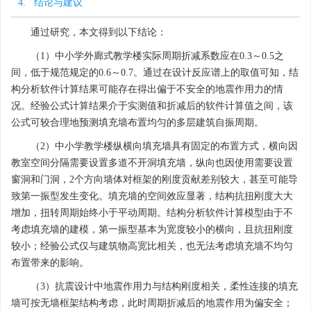
抗震设计中并未考虑填充墙对结构承载力的作用，是由于填充
墙的承载力贡献受较多因素的影响，在实际工程中不容易准确把
握，故将其作为小震时承载力的安全储备，大震则依靠梁柱构件的
延性来消耗地震能量。但应思考的问题是，用以保障大震不倒的延
性往往不能很好地发挥出来，导致了极震区大量建筑的倒塌，反而
是填充墙承载力的贡献让一部分建筑保持基本完好，这是值得研究
和重视的问题。
4. 结论与建议
通过研究，本文得到以下结论：
（1）中小学外廊式教学楼实际周期折减系数应在0.3～0.5之
间，低于规范规定的0.6～0.7。通过在设计反应谱上的取值可知，结
构分析软件计算结果可能存在得出偏于不安全的地震作用力的情
况。经验公式计算结果介于实测值和折减后的软件计算值之间，该
公式可较合理地预测填充墙布置均匀的多层建筑自振周期。
（2）中小学教学楼纵横向填充墙具有固定的布置方式，横向因
教室空间分隔需要设置多道不开洞填充墙，纵向也因使用需要设置