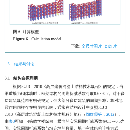
图 6
计算模型
Figure 6.
Calculation model
下载:
全尺寸图片
幻灯片
3. 结果与讨论
3.1 结构自振周期
根据JGJ 3—2010《高层建筑混凝土结构技术规程》的规定，当
承重墙为砌体墙时，框架结构的周期折减系数可取0.6～0.7。对于多
层建筑规范未有明确规定，但大部分多层建筑的周期折减计算对地
震作用同样存在明显的影响，通常在结构设计中参照JGJ 3—
2010《高层建筑混凝土结构技术规程》执行（
阎红霞等，2012
）。
由
表3
可知，4栋教学楼纵向、横向的实际周期折减系数在0.3～0.5之
间。实际周期折减系数与填充墙的数量、墙与主体结构连接方式、