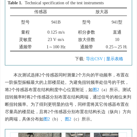
Table 1.
Technical specification of the test instruments
传感器
放大器
型号
941B
型号
941型
量程
0.125 m/s
积分参数
直通
灵敏度
23 V·m/s
放大倍数
10
通频带
1～100 Hz
通频带
0.25～25 Hz
下载:
导出CSV
| 显示表格
本次测试选择2个传感器同时测量2个方向的平动频率，布置在
一阶振型振幅最大的上部楼层处。为避免扭转频率处信号的干扰，
将2个传感器布置在结构刚度中心位置附近，如
图2
（a）所示。测试
扭转频率时将2个传感器分别布置在结构两端，通过信号的相位来判
断扭转频率。为了得到更明显的信号，同样需将其它传感器布置在
尽量高的楼层处，且将2个传感器分别布置在结构长边（纵向）方向
的两端，具体分布如
图2
（b）、
图2
（c）所示。