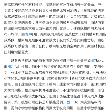
测试结构构件的材料性能、测试时的实际荷载均有一定关系。中小
学教学楼建筑的填充墙数量及分布是比较固定的，可见规范的周期
折减系数应用于此类建筑中可能导致偏于不安全的结果。此类建筑
因空间分隔的需要，具有多面不开洞的横向满砌填充墙，而纵向墙
则因使用功能需求布设面积较大的门窗洞口，使得纵横向填充墙分
布不均匀。由
表3
可知，结构纵向周期折减系数大于结构横向周期折
减系数，横向填充墙的刚度贡献大于纵向填充墙的刚度贡献。由折
减系数可以看出，由于纵向、横向填充墙的空间作用，致使结构抗
扭刚度增幅更大。
以各教学楼纵向的自振周期为标准进行归一化处理如
图7
所示。
由
图7
（a）可知，4栋小学教学楼的第1周期均为横向周期；妥甸小
学、程江小学四层及五层教学楼的第2周期均为扭转周期，只有法脿
小学的第2周期是纵向周期。结构分析软件计算模型未考虑填充墙的
建模，由于建筑纵向长度大于横向，通常横向刚度更小，第1周期均
为横向周期。框架结构构件刚度较小，不注意控制抗扭刚度，则容
易出现扭转周期较大的情况，但由于多层建筑在设计中无周期比的
要求，第二振型出现扭转是可以接受的。
图7
（b）为实测结构周
期，妥甸小学教学楼的横向周期大于纵向周期，法脿小学教学楼的