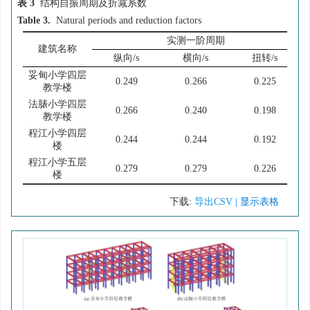
表 3
结构自振周期及折减系数
Table 3.
Natural periods and reduction factors
实测一阶周期
建筑名称
纵向/s
横向/s
扭转/s
妥甸小学四层
0.249
0.266
0.225
教学楼
法脿小学四层
0.266
0.240
0.198
教学楼
程江小学四层
0.244
0.244
0.192
楼
程江小学五层
0.279
0.279
0.226
楼
下载:
导出CSV
| 显示表格