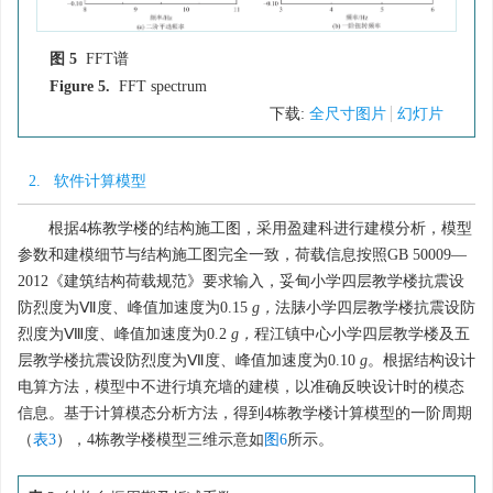
图 5
FFT谱
Figure 5.
FFT spectrum
下载:
全尺寸图片
幻灯片
2. 软件计算模型
根据4栋教学楼的结构施工图，采用盈建科进行建模分析，模型
参数和建模细节与结构施工图完全一致，荷载信息按照GB 50009—
2012《建筑结构荷载规范》要求输入，妥甸小学四层教学楼抗震设
防烈度为Ⅶ度、峰值加速度为0.15
g，
法脿小学四层教学楼抗震设防
烈度为Ⅷ度、峰值加速度为0.2
g，
程江镇中心小学四层教学楼及五
层教学楼抗震设防烈度为Ⅶ度、峰值加速度为0.10
g
。根据结构设计
电算方法，模型中不进行填充墙的建模，以准确反映设计时的模态
信息。基于计算模态分析方法，得到4栋教学楼计算模型的一阶周期
（
表3
），4栋教学楼模型三维示意如
图6
所示。