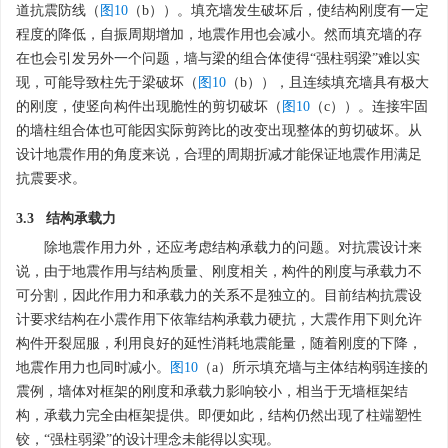
图 10
填充墙框架结构震害实例
Figure 10.
Seismic damage examples of infilled wall frame
structure
下载:
全尺寸图片
幻灯片
实际工程中大部分填充墙均与梁柱构件强连接，若填充墙在受
力过程中先于梁柱破坏，会耗散部分能量，此时填充墙可作为第一
道抗震防线（
图10
（b））。填充墙发生破坏后，使结构刚度有一定
程度的降低，自振周期增加，地震作用也会减小。然而填充墙的存
在也会引发另外一个问题，墙与梁的组合体使得“强柱弱梁”难以实
现，可能导致柱先于梁破坏（
图10
（b）），且连续填充墙具有极大
的刚度，使竖向构件出现脆性的剪切破坏（
图10
（c））。连接牢固
的墙柱组合体也可能因实际剪跨比的改变出现整体的剪切破坏。从
设计地震作用的角度来说，合理的周期折减才能保证地震作用满足
抗震要求。
3.3 结构承载力