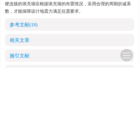
窗洞和门洞，2个方向墙体对框架的刚度贡献差别较大，甚至可能导
致第一振型发生变化。填充墙的空间效应显著，结构抗扭刚度大大
增加，扭转周期始终小于平动周期。结构分析软件计算模型由于不
考虑填充墙的建模，第一振型基本为宽度较小的横向，且抗扭刚度
较小；经验公式仅与建筑物高宽比相关，也无法考虑填充墙不均匀
布置带来的影响。
（3）抗震设计中地震作用力与结构刚度相关，柔性连接的填充
墙可按无墙框架结构考虑，此时周期折减后的地震作用为偏安全；
硬连接的填充墙应根据填充墙的布置情况，采用合理的周期折减系
数，才能保障设计地震力满足抗震要求。
参考文献
(18)
相关文章
施引文献
资源附件
(0)