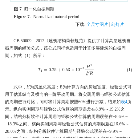
图 7
归一化自振周期
Figure 7.
Normalized natural period
下载:
全尺寸图片
幻灯片
GB 50009—2012《建筑结构荷载规范》提供了计算高层建筑自
振周期的经验公式，该公式同样也适用于计算多层建筑的自振周
期，如式（1）所示：
2
H
−
3
=
0.25
+
0.53
×
10
(1)
T
T
1
=
0.25
+
0.53
×
10
−
3
H
2
B
3
−
−
1
3
√
B
式中，
H
为房屋总高度；
B
为计算方向的房屋宽度。经验公式可
用于估算纵向及横向的一阶平动周期。将实测周期与经验公式估算
的周期进行对比，同时将计算周期按照60%进行折减，结果如
表4
所
示。纵向实测周期与经验公式估算的周期误差在8.9%～19.2%之
间，结构分析软件计算周期与经验公式估算的周期误差在−8.6%～
−18.3%之间。横向实测周期与经验公式估算的周期误差在16.6%～
28.0%之间，结构分析软件计算周期与经验公式误差在−9.9%～