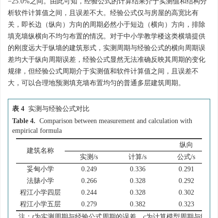
−25.0%之间。由此可知，经验公式的计算结果介于实测值和结构分
析软件计算值之间，且误差不大。经验公式仅与房屋的高宽比有
关，即长边（纵向）方向的周期必然小于短边（横向）方向，排除
填充墙纵横向不均匀布置的情况。对于中小学教学楼这类横墙提供
的刚度远大于纵墙的建筑形式，实测周期与经验公式的横向周期误
差均大于纵向周期误差，经验公式显然无法准确反映其周期的变化
规律，但经验公式周期介于实测值和软件计算值之间，且误差不
大，可以合理地预测填充墙布置均匀的普通多层建筑周期。
表 4
实测与经验公式对比
Table 4.
Comparison between measurement and calculation with
empirical formula
纵向
建筑名称
实测/s
计算/s
公式/s
妥甸小学
0.249
0.336
0.291
法脿小学
0.266
0.328
0.292
程江小学四层
0.244
0.328
0.302
程江小学五层
0.279
0.382
0.323
注：
t
为实测周期与经验公式周期的误差，
c
为计算模型周期与经验