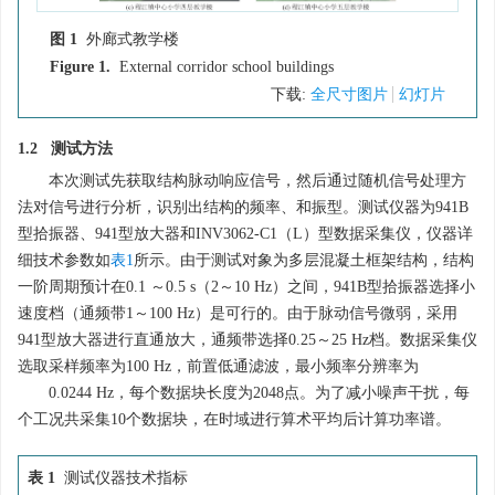
图 1
外廊式教学楼
Figure 1.
External corridor school buildings
下载:
全尺寸图片
幻灯片
1.2 测试方法
本次测试先获取结构脉动响应信号，然后通过随机信号处理方
法对信号进行分析，识别出结构的频率、和振型。测试仪器为941B
型拾振器、941型放大器和INV3062-C1（L）型数据采集仪，仪器详
细技术参数如
表1
所示。由于测试对象为多层混凝土框架结构，结构
一阶周期预计在0.1 ～0.5 s（2～10 Hz）之间，941B型拾振器选择小
速度档（通频带1～100 Hz）是可行的。由于脉动信号微弱，采用
941型放大器进行直通放大，通频带选择0.25～25 Hz档。数据采集仪
选取采样频率为100 Hz，前置低通滤波，最小频率分辨率为
0.0244
Hz，每个数据块长度为2048点。为了减小噪声干扰，每
个工况共采集10个数据块，在时域进行算术平均后计算功率谱。
表 1
测试仪器技术指标