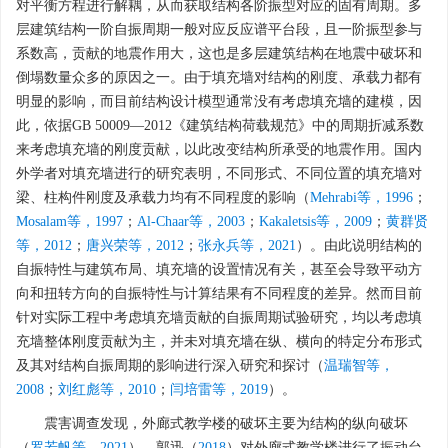
对平衡方程进行解耦，从而获取结构各阶振型对应的固有周期。多
层建筑结构一阶自振周期一般对应反应谱平台段，且一阶振型参与
系数高，贡献的地震作用大，这也是多层建筑结构在地震中破坏和
倒塌数量众多的原因之一。由于填充墙对结构的刚度、承载力都有
明显的影响，而目前结构设计模型通常没有考虑填充墙的建模，因
此，依据GB 50009—2012《建筑结构荷载规范》中的周期折减系数
来考虑填充墙的刚度贡献，以此改变结构所承受的地震作用。国内
外学者对填充墙进行的研究表明，不同形式、不同位置的填充墙对
梁、柱构件刚度及承载力均有不同程度的影响（
Mehrabi等，1996
；
Mosalam等，1997
；
Al-Chaar等，2003
；
Kakaletsis等，2009
；
黄群贤
等，2012
；
唐兴荣等，2012
；
张永兵等，2021
）。由此说明结构的
自振特性与建筑布局、填充墙的设置情况有关，甚至会导致平动方
向和扭转方向的自振特性与计算结果有不同程度的差异。然而目前
针对实际工程中考虑填充墙贡献的自振周期试验研究，均以考虑填
充墙整体刚度贡献为主，并未对填充墙在纵、横向的特定分布形式
及其对结构自振周期的影响进行深入研究和探讨（
温瑞智等，
2008
；
刘红彪等，2010
；
闫培雷等，2019
）。
震害调查发现，外廊式教学楼的破坏主要为结构的纵向破坏
（
罗若帆等，2021
）。郭迅（
2018
）对外廊式教学楼进行了振动台