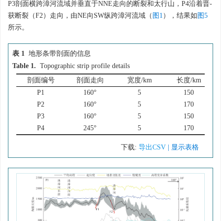
P3剖面横跨漳河流域并垂直于NNE走向的断裂和太行山，P4沿着晋-
获断裂（F2）走向，由NE向SW纵跨漳河流域（
图1
），结果如
图5
所示。
表 1
地形条带剖面的信息
Table 1.
Topographic strip profile details
剖面编号
剖面走向
宽度/km
长度/km
P1
160°
5
150
P2
160°
5
170
P3
160°
5
150
P4
245°
5
170
下载:
导出CSV
| 显示表格