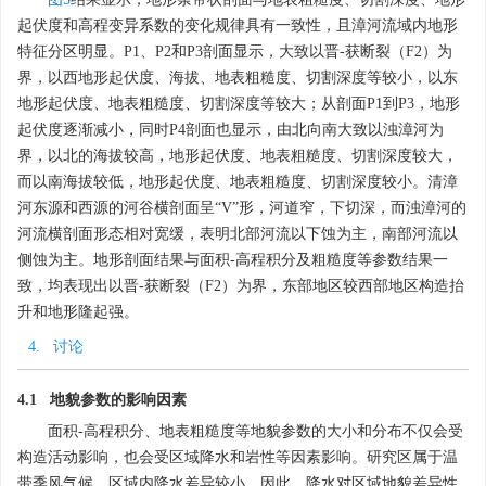
起伏度和高程变异系数的变化规律具有一致性，且漳河流域内地形
特征分区明显。P1、P2和P3剖面显示，大致以晋-获断裂（F2）为
界，以西地形起伏度、海拔、地表粗糙度、切割深度等较小，以东
地形起伏度、地表粗糙度、切割深度等较大；从剖面P1到P3，地形
起伏度逐渐减小，同时P4剖面也显示，由北向南大致以浊漳河为
界，以北的海拔较高，地形起伏度、地表粗糙度、切割深度较大，
而以南海拔较低，地形起伏度、地表粗糙度、切割深度较小。清漳
河东源和西源的河谷横剖面呈“V”形，河道窄，下切深，而浊漳河的
河流横剖面形态相对宽缓，表明北部河流以下蚀为主，南部河流以
侧蚀为主。地形剖面结果与面积-高程积分及粗糙度等参数结果一
致，均表现出以晋-获断裂（F2）为界，东部地区较西部地区构造抬
升和地形隆起强。
4. 讨论
4.1 地貌参数的影响因素
面积-高程积分、地表粗糙度等地貌参数的大小和分布不仅会受
构造活动影响，也会受区域降水和岩性等因素影响。研究区属于温
带季风气候，区域内降水差异较小，因此，降水对区域地貌差异性