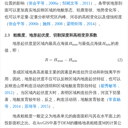
位置的影响（
张会平等，2006a
；
邹斌文等，2011
）。条带状地形剖
面可以更加真实地反映区域的地貌形态、轮廓形状、地势变化等，
也可以半定量-定量分析研究区内峰、河谷的高程变化以及侵蚀程度
（
张会平等，2006b
；
施炜，2008
；
梁明剑等，2014
）。
2.3 粗糙度、地形起伏度、切割深度和高程变异系数
地形起伏度是区域内最高点海拔
与最低点海拔
的差
H
H
m
a
x
H
H
m
i
n
m
a
x
m
i
n
值，即：
=
−
(2)
R
R
=
H
H
m
a
x
−
H
m
H
i
n
m
a
x
m
i
n
形成区域地表高差最主要的因素是构造抬升活动和剥蚀夷平作
用，因此，地形起伏度不仅可以反映区域内地面起伏特征，也可以
反映造山带构造活动的强弱和区域地貌发育阶段特征（
翟秀敏等，
2012
）。当区域内起伏度大时，表明区域构造抬升强，河流下切显
著，地貌发育较年轻，反之，构造活动弱，地貌发育较老（
常直杨
等，2014
；
苏琦等，2015
）。
地表粗糙度一般定义为地表单元的曲面面积与其在水平面上的
投影面积之比。在ArcGIS中基于DEM的栅格地表粗糙度
M
的计算公