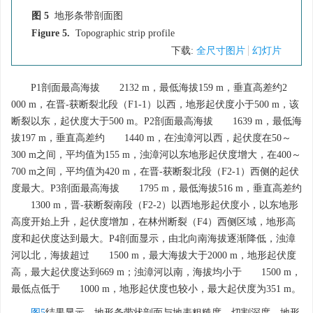
图 5
地形条带剖面图
Figure 5.
Topographic strip profile
下载:
全尺寸图片
幻灯片
P1剖面最高海拔
2132
m，最低海拔159 m，垂直高差约2
000 m，在晋-获断裂北段（F1-1）以西，地形起伏度小于500 m，该
断裂以东，起伏度大于500 m。P2剖面最高海拔
1639
m，最低海
拔197 m，垂直高差约
1440
m，在浊漳河以西，起伏度在50～
300 m之间，平均值为155 m，浊漳河以东地形起伏度增大，在400～
700 m之间，平均值为420 m，在晋-获断裂北段（F2-1）西侧的起伏
度最大。P3剖面最高海拔
1795
m，最低海拔516 m，垂直高差约
1300
m，晋-获断裂南段（F2-2）以西地形起伏度小，以东地形
高度开始上升，起伏度增加，在林州断裂（F4）西侧区域，地形高
度和起伏度达到最大。P4剖面显示，由北向南海拔逐渐降低，浊漳
河以北，海拔超过
1500
m，最大海拔大于2000 m，地形起伏度
高，最大起伏度达到669 m；浊漳河以南，海拔均小于
1500
m，
最低点低于
1000
m，地形起伏度也较小，最大起伏度为351 m。
图5
结果显示，地形条带状剖面与地表粗糙度、切割深度、地形