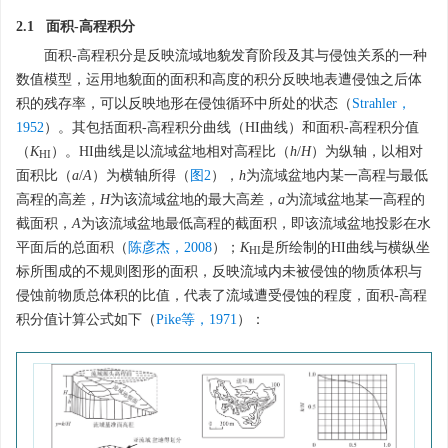
2.1 面积-高程积分
面积-高程积分是反映流域地貌发育阶段及其与侵蚀关系的一种
数值模型，运用地貌面的面积和高度的积分反映地表遭侵蚀之后体
积的残存率，可以反映地形在侵蚀循环中所处的状态（
Strahler，
1952
）。其包括面积-高程积分曲线（HI曲线）和面积-高程积分值
（
K
）。HI曲线是以流域盆地相对高程比（
h
/
H
）为纵轴，以相对
HI
面积比（
a
/
A
）为横轴所得（
图2
），
h
为流域盆地内某一高程与最低
高程的高差，
H
为该流域盆地的最大高差，
a
为流域盆地某一高程的
截面积，
A
为该流域盆地最低高程的截面积，即该流域盆地投影在水
平面后的总面积（
陈彦杰，2008
）；
K
是所绘制的HI曲线与横纵坐
HI
标所围成的不规则图形的面积，反映流域内未被侵蚀的物质体积与
侵蚀前物质总体积的比值，代表了流域遭受侵蚀的程度，面积-高程
积分值计算公式如下（
Pike等，1971
）：