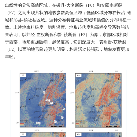
出线性的异常高值区域，在磁县-大名断裂（F6）和安阳南断裂
（F7）之间出现片状的地貌参数高值区域；低值区域分布在长治-潞
城和沁县-榆社县区域。这种分布特征与亚流域HI插值的分布特征一
致。上述地表粗糙度、切割深度、地形起伏度和高程变异系数的结
果表明，以井陉-左权断裂和晋-获断裂（F2）为界，东部区域相对
于西部，地形更加陡峭，起伏度高，切割深度大，表明晋-获断裂
（F2）以西的地形隆起更加明显，构造活动较强烈，地貌发育更加
年轻。