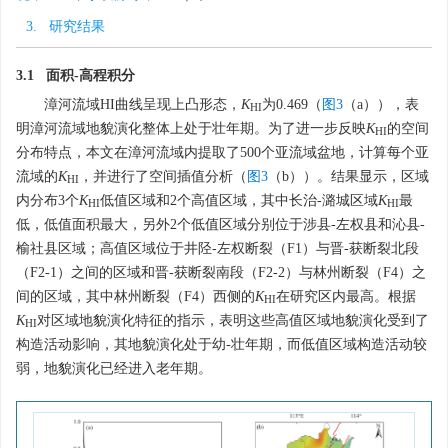
3. 研究结果
3.1 面积-高程积分
漳河流域HI曲线呈现上凸形态，
K
为0.469（
图3
（a）），表
HI
明漳河流域地貌演化整体上处于壮年期。为了进一步反映
K
的空间
HI
分布特点，本文在漳河流域内提取了500个亚流域盆地，计算每个亚
流域的
K
，并进行了空间插值分析（
图3
（b））。结果显示，区域
HI
内分布3个
K
低值区域和2个高值区域，其中长治-潞城区域
K
最
HI
HI
低，低值面积最大，另外2个低值区域分别位于涉县-左权县和沁县-
榆社县区域；高值区域位于井陉-左权断裂（F1）与晋-获断裂北段
（F2-1）之间的区域和晋-获断裂南段（F2-2）与林州断裂（F4）之
间的区域，其中林州断裂（F4）西侧的
K
在研究区内最高。根据
HI
K
对区域地貌演化特征的指示，表明这些高值区域地貌演化受到了
HI
构造活动影响，其地貌演化处于幼-壮年期，而低值区域构造活动较
弱，地貌演化已经进入老年期。