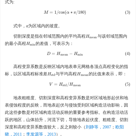
式为:
=
1
/
c
o
s
(
∗
/
180
)
(3)
M
α
π
M
=
1
/
c
o
s
(
α
∗
π
/
180
)
式中
，α
为区域内的坡度。
切割深度是指在邻域范围内的平均高程
与该邻域范围内
H
H
m
e
a
n
m
e
a
n
的最小高程
的差值，可表示为：
H
H
m
i
n
m
i
n
=
−
(4)
D
D
=
H
H
m
e
a
n
−
H
m
H
i
n
m
e
a
n
m
i
n
高程变异系数是反映区域内地表单元网格各顶点高程变化的指
标，以区域高程标准差
与平均高程
的比值来表示，即：
H
H
s
t
d
H
H
m
e
a
n
s
t
d
m
e
a
n
=
/
(5)
V
V
=
H
H
s
t
d
/
H
m
H
e
a
n
s
t
d
m
e
a
n
地表粗糙度、切割深度和高程变异系数是对区域地形起伏和地
表侵蚀程度的反映，而地表起伏与侵蚀受到区域构造活动影响，因
此这些参数是对区域构造活动反映的重要参考指标。在构造活动活
跃的地区，山体抬升，河流下切，导致地表起伏度、粗糙度、切割
深度和高程变异系数值较大，反之则较小（
刘静等，2007
；
欧阳
晓，2011
；
李发源等，2013
）。