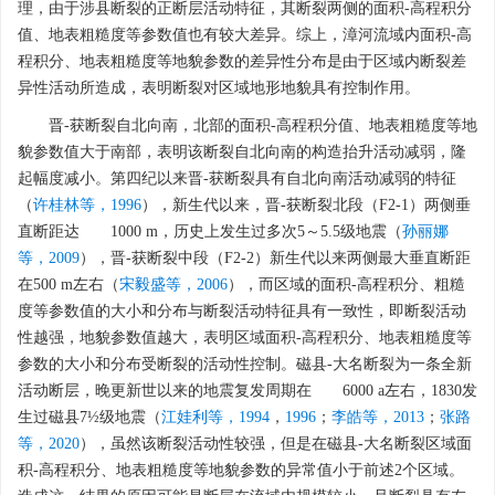
理，由于涉县断裂的正断层活动特征，其断裂两侧的面积-高程积分
值、地表粗糙度等参数值也有较大差异。综上，漳河流域内面积-高
程积分、地表粗糙度等地貌参数的差异性分布是由于区域内断裂差
异性活动所造成，表明断裂对区域地形地貌具有控制作用。
晋-获断裂自北向南，北部的面积-高程积分值、地表粗糙度等地
貌参数值大于南部，表明该断裂自北向南的构造抬升活动减弱，隆
起幅度减小。第四纪以来晋-获断裂具有自北向南活动减弱的特征
（
许桂林等，1996
），新生代以来，晋-获断裂北段（F2-1）两侧垂
直断距达
1000
m，历史上发生过多次5～5.5级地震（
孙丽娜
等，2009
），晋-获断裂中段（F2-2）新生代以来两侧最大垂直断距
在500 m左右（
宋毅盛等，2006
），而区域的面积-高程积分、粗糙
度等参数值的大小和分布与断裂活动特征具有一致性，即断裂活动
性越强，地貌参数值越大，表明区域面积-高程积分、地表粗糙度等
参数的大小和分布受断裂的活动性控制。磁县-大名断裂为一条全新
活动断层，晚更新世以来的地震复发周期在
6000
a左右，1830发
生过磁县7½级地震（
江娃利等，1994
，
1996
；
李皓等，2013
；
张路
等，2020
），虽然该断裂活动性较强，但是在磁县-大名断裂区域面
积-高程积分、地表粗糙度等地貌参数的异常值小于前述2个区域。