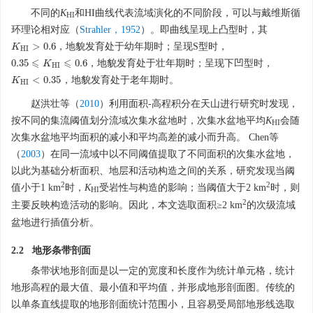
不同的
K
和HI曲线代表流域演化的不同阶段，可以与戴维斯循
HI
环理论相对应（
Strahler，1952
）。即曲线呈现上凸型时，其
>
0.6
，地貌发育处于幼年期时；呈现S型时，
K
K
H
I
>
0.6
H
I
⩽
⩽
0.35
0.6
，地貌发育处于壮年期时；呈现下凹型时，
K
0.35
⩽
K
H
I
⩽
0.6
H
I
<
0.35
，地貌发育处于老年期时。
K
K
H
I
<
0.35
H
I
赵洪壮等（
2010
）利用面积-高程积分在天山进行研究时发现，
按不同的集流阈值划分流域次集水盆地时，次集水盆地平均
K
会随
HI
次集水盆地平均面积的减小和平均高差的减小而升高。 Chen等
（
2003
）在同一流域中以不同阈值提取了不同面积的次集水盆地，
以此为基础分析面积、地层和活动构造之间的关系，研究发现当阈
2
2
值小于1 km
时，
K
受岩性与构造的影响；当阈值大于2 km
时，则
HI
2
主要反映构造活动的影响。因此，本文选取面积≥2 km
的次级流域
盆地进行插值分析。
2.2 地形条带剖面
条带状地形剖面是以一定的宽度和长度作为统计单元格，统计
地形高程的最大值、最小值和平均值，并形成地形剖面图。传统的
以单条直线提取的地形剖面统计范围小，且容易受局部地形线选取