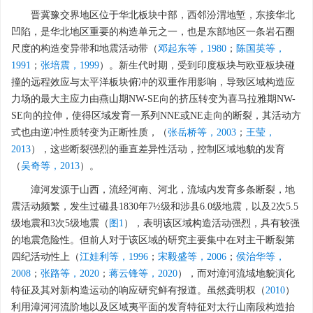
晋冀豫交界地区位于华北板块中部，西邻汾渭地堑，东接华北
凹陷，是华北地区重要的构造单元之一，也是东部地区一条岩石圈
尺度的构造变异带和地震活动带（
邓起东等，1980
；
陈国英等，
1991
；
张培震，1999
）。新生代时期，受到印度板块与欧亚板块碰
撞的远程效应与太平洋板块俯冲的双重作用影响，导致区域构造应
力场的最大主应力由燕山期NW-SE向的挤压转变为喜马拉雅期NW-
SE向的拉伸，使得区域发育一系列NNE或NE走向的断裂，其活动方
式也由逆冲性质转变为正断性质，（
张岳桥等，2003
；
王莹，
2013
），这些断裂强烈的垂直差异性活动，控制区域地貌的发育
（
吴奇等，2013
）。
漳河发源于山西，流经河南、河北，流域内发育多条断裂，地
震活动频繁，发生过磁县1830年7½级和涉县6.0级地震，以及2次5.5
级地震和3次5级地震（
图1
），表明该区域构造活动强烈，具有较强
的地震危险性。但前人对于该区域的研究主要集中在对主干断裂第
四纪活动性上（
江娃利等，1996
；
宋毅盛等，2006
；
侯治华等，
2008
；
张路等，2020
；
蒋云锋等，2020
），而对漳河流域地貌演化
特征及其对新构造运动的响应研究鲜有报道。虽然龚明权（
2010
）
利用漳河河流阶地以及区域夷平面的发育特征对太行山南段构造抬