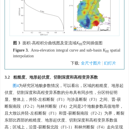
图 3
面积-高程积分曲线图及亚流域
K
空间插值图
HI
Figure 3.
Area-elevation integral curve and sub-basin
K
spatial
HI
interpolation
下载:
全尺寸图片
幻灯片
3.2 粗糙度、地形起伏度、切割深度和高程变异系数
图4
为研究区地貌参数情况，可以看出，区域的粗糙度、地形起
伏度、切割深度和高程变异系数的分布具有同步性，分区特征明
显。整体上，井陉-左权断裂（F1）与涉县断裂（F3）之间、晋-获
断裂南段（F2-2）与林州断裂（F4）之间是2个地貌参数高值地带，
且大致以井陉-左权断裂（F1）和晋-获断裂南段（F2-2）为界，断裂
东部比西部的粗糙度、地形起伏度、切割深度和高程变异系数值
高；区域上，沿晋-获断裂北段（F1-1）和林州断裂（F4）走向呈现