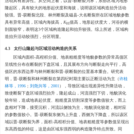
活动具有差异性。从空间上看，以晋-获断裂为界，东部区域为地形
隆起区，具有较大的地形起伏度和海拔，说明该区域构造抬升活动
较强。晋-获断裂北段、林州断裂及磁县-大名断裂所在区域地貌参数
具有异常高值，区域内海拔高，
K
值高，地形起伏度大，河谷的横
HI
剖面较窄，表明这3个区域构造隆起和抬升较强。综上所述，区域构
造抬升活动较强烈，分区明显。
4.3 太行山隆起与区域活动构造的关系
区域内面积-高程积分值、地表粗糙度等地貌参数的异常高值区
呈线性分布在断裂的下盘区域，且其展布方向与断裂走向平行，高
值区的东西边界与林州断裂和晋-获断裂的位置基本重合。研究表
明，晋-获断裂和林州断裂在第四纪时期主要以正断活动为主（
许桂
林等，1996
；
刘尧兴等，2001
），导致区域出现差异性升降活动，
致使断裂下盘区域强烈抬升，隆起成山，河流强烈下切，地貌演化
较年轻，造成地表起伏度、粗糙度及切割深度等参数值较大，而上
盘相对下降，接受沉积，河流以侧蚀为主，地貌演化较老，相对应
的参数值较小。晋-获断裂东侧为上升盘，西侧为下降盘，所以该区
域以晋-获断裂为界，面积-高程积分值、地表粗糙度等参数值呈现出
东高西低的特征，这是由区域东强西弱的构造隆升特点所致。同