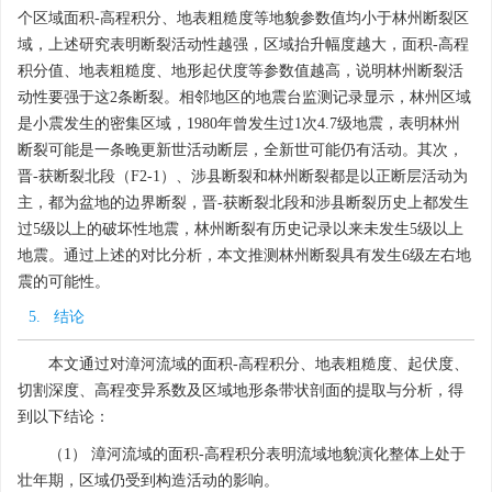
个区域面积-高程积分、地表粗糙度等地貌参数值均小于林州断裂区
域，上述研究表明断裂活动性越强，区域抬升幅度越大，面积-高程
积分值、地表粗糙度、地形起伏度等参数值越高，说明林州断裂活
动性要强于这2条断裂。相邻地区的地震台监测记录显示，林州区域
是小震发生的密集区域，1980年曾发生过1次4.7级地震，表明林州
断裂可能是一条晚更新世活动断层，全新世可能仍有活动。其次，
晋-获断裂北段（F2-1）、涉县断裂和林州断裂都是以正断层活动为
主，都为盆地的边界断裂，晋-获断裂北段和涉县断裂历史上都发生
过5级以上的破坏性地震，林州断裂有历史记录以来未发生5级以上
地震。通过上述的对比分析，本文推测林州断裂具有发生6级左右地
震的可能性。
5. 结论
本文通过对漳河流域的面积-高程积分、地表粗糙度、起伏度、
切割深度、高程变异系数及区域地形条带状剖面的提取与分析，得
到以下结论：
（1） 漳河流域的面积-高程积分表明流域地貌演化整体上处于
壮年期，区域仍受到构造活动的影响。