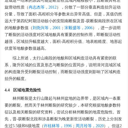
造成这一结果的原因可能是断层在流域内规模较小，且断裂具有左
旋滑动性质（
冉志杰等，2012
），分散了一部分垂直构造抬升运动
分量，导致了面积-高程积分等参数未出异常高值。但是，其值仍然
远大于第四纪时期活动较小的安阳南断裂及晋-获断裂南段所在区域
的地貌参数值（
刘尧兴等，2001
；
宋毅盛等，2006
），进一步说明
了断裂的活动强度对区域地貌具有重要的控制作用，即断裂活动性
越强，区域抬升幅度越大，面积-高程积分值、地表粗糙度、地形起
伏度等地貌参数值越高。
综上所述，太行山南段的地貌和区域构造活动具有紧密的联
系，隆升区域的位置及形态与断裂的位置同步，说明漳河流域区域
的构造隆升受到断裂活动控制，而断裂活动强度则影响了区域构造
抬升的幅度。
4.4 区域地震危险性
林州断裂是太行山隆起与林州盆地的边界带，是区域内一条重
要的断裂。然而关于林州断裂的研究较少，本研究根据地貌参数特
征以及相关断裂的研究资料，尝试分析林州断裂的地震危险性。首
先，晋-获断裂北段和涉县断裂为晚更新世活动断裂，历史上分别发
生过5.5级和6级地震（
许桂林等，1996
；
周月玲等，2020
）。但这2