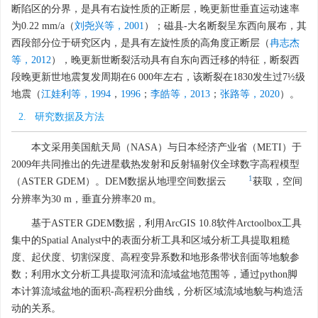
断陷区的分界，是具有右旋性质的正断层，晚更新世垂直运动速率
为0.22 mm/a（
刘尧兴等，2001
）；磁县-大名断裂呈东西向展布，其
西段部分位于研究区内，是具有左旋性质的高角度正断层（
冉志杰
等，2012
），晚更新世断裂活动具有自东向西迁移的特征，断裂西
段晚更新世地震复发周期在6 000年左右，该断裂在1830发生过7½级
地震（
江娃利等，1994
，
1996
；
李皓等，2013
；
张路等，2020
）。
2. 研究数据及方法
本文采用美国航天局（NASA）与日本经济产业省（METI）于
2009年共同推出的先进星载热发射和反射辐射仪全球数字高程模型
1
（ASTER GDEM）。DEM数据从地理空间数据云
获取，空间
分辨率为30 m，垂直分辨率20 m。
基于ASTER GDEM数据，利用ArcGIS 10.8软件Arctoolbox工具
集中的Spatial Analyst中的表面分析工具和区域分析工具提取粗糙
度、起伏度、切割深度、高程变异系数和地形条带状剖面等地貌参
数；利用水文分析工具提取河流和流域盆地范围等，通过python脚
本计算流域盆地的面积-高程积分曲线，分析区域流域地貌与构造活
动的关系。