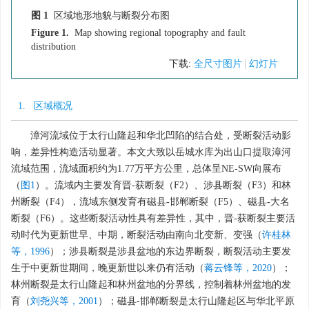
图 1
区域地形地貌与断裂分布图
Figure 1.
Map showing regional topography and fault
distribution
下载:
全尺寸图片
幻灯片
1. 区域概况
漳河流域位于太行山隆起和华北凹陷的结合处，受断裂活动影
响，差异性构造活动显著。本文大致以岳城水库为出山口提取漳河
流域范围，流域面积约为1.77万平方公里，总体呈NE-SW向展布
（
图1
）。流域内主要发育晋-获断裂（F2）、涉县断裂（F3）和林
州断裂（F4），流域东侧发育有磁县-邯郸断裂（F5）、磁县-大名
断裂（F6）。这些断裂活动性具有差异性，其中，晋-获断裂主要活
动时代为更新世早、中期，断裂活动由南向北变新、变强（
许桂林
等，1996
）；涉县断裂是涉县盆地的东边界断裂，断裂活动主要发
生于中更新世期间，晚更新世以来仍有活动（
蒋云锋等，2020
）；
林州断裂是太行山隆起和林州盆地的分界线，控制着林州盆地的发
育（
刘尧兴等，2001
）；磁县-邯郸断裂是太行山隆起区与华北平原