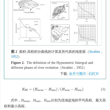
图 2
面积-高程积分曲线的计算及所代表的地形面（
Strahler，
1952
）
Figure 2.
The definition of the Hypsometric Intergral and
different phases of river evolution（Strahler，1952）
下载:
全尺寸图片
幻灯片
=
(
−
)
/
(
−
)
(1)
K
K
H
I
=
H
(
H
m
e
a
n
−
H
H
m
i
n
)
/
(
H
m
H
a
x
−
H
m
H
i
n
)
H
I
m
e
a
n
m
i
n
m
a
x
m
i
n
式中，
H
、
H
、
H
分别为流域盆地的平均高程、最大高
mean
max
min
程和最小高程。