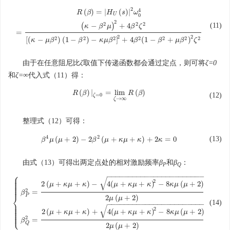
2
4
R
(
β
)
=
|
H
U
(
s
)
|
2
ω
0
4
=
(
κ
−
β
2
μ
)
2
+
4
β
2
ζ
2
[
(
κ
−
μ
β
2
)
(
1
−
β
2
)
−
κ
μ
β
2
]
2
+
4
β
2
(
1
−
β
2
+
μ
(
)
=
|
(
)
|
R
β
H
s
ω
U
0
2
2
2
2
(
−
)
+
4
(11)
κ
β
μ
β
ζ
=
2
2
2
2
2
2
2
2
2
[
(
−
)
(
1
−
)
−
]
+
4
(
1
−
+
)
κ
μ
β
β
κ
μ
β
β
β
μ
β
ζ
由于在任意阻尼比
ζ
取值下传递函数都会通过定点，则可将
ζ=0
和
ζ=∞
代入式（11）得：
(
)
|
=
lim
(
)
R
R
(
β
β
)
|
ζ
=
0
=
lim
ζ
→
∞
R
R
(
β
β
)
(12)
=
0
ζ
→
∞
ζ
整理式（12）可得：
4
2
(13)
(
+
2
)
−
2
(
+
+
)
+
2
=
0
β
μ
μ
β
4
μ
(
μ
+
2
)
−
β
2
β
2
μ
(
μ
+
κ
κ
μ
μ
+
κ
)
+
κ
2
κ
=
0
κ
由式（13）可得出两定点处的相对激励频率
β
和
β
：
P
Q
⎧
⎪
−
−
−
−
−
−
−
−
−
−
−
−
−
−
−
−
−
−
−
−
−
−
−
⎪
√
⎪
⎪
2
2
(
+
+
)
−
4
(
+
+
)
−
8
(
+
2
)
⎪
μ
κ
μ
κ
μ
κ
μ
κ
κ
μ
μ
⎪
⎪
2
=
β
⎨
P
2
(
+
2
)
μ
μ
⎪
(14)
{
β
P
2
=
2
(
μ
+
κ
μ
+
κ
)
−
4
(
μ
+
κ
μ
+
κ
)
2
−
8
κ
μ
(
μ
+
2
)
2
μ
(
μ
+
2
)
β
Q
2
=
2
(
μ
+
κ
μ
+
κ
)
+
4
(
μ
+
−
−
−
−
−
−
−
−
−
−
−
−
−
−
−
−
−
−
−
−
−
−
−
⎪
⎪
√
⎪
2
⎪
2
(
+
+
)
+
4
(
+
+
)
−
8
(
+
2
)
⎪
μ
κ
μ
κ
μ
κ
μ
κ
κ
μ
μ
⎩
⎪
2
=
β
Q
2
(
+
2
)
μ
μ