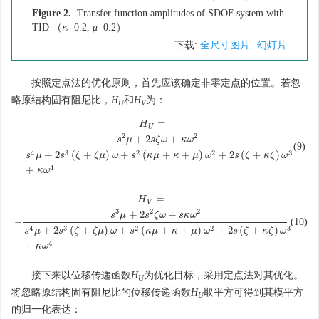
Figure 2.
Transfer function amplitudes of SDOF system with
TID （
=0.2,
μ
=0.2）
κ
κ
下载:
全尺寸图片
幻灯片
按照定点法的优化原则，首先应该确定非零定点的位置。若忽
略原结构固有阻尼比，
H
和
H
为：
U
V
=
H
H
U
=
−
s
2
μ
+
2
s
ζ
ω
+
κ
ω
2
s
4
μ
+
2
s
3
(
ζ
+
ζ
μ
)
ω
+
s
2
(
κ
μ
+
κ
+
μ
)
ω
2
+
2
s
(
ζ
+
κ
ζ
)
ω
3
+
κ
ω
4
U
2
2
+
2
+
s
μ
s
ζ
ω
κ
ω
−
(9)
4
3
2
2
3
+
2
(
+
)
+
(
+
+
)
+
2
(
+
)
s
μ
s
ζ
ζ
μ
ω
s
κ
μ
κ
μ
ω
s
ζ
κ
ζ
ω
4
+
κ
ω
=
H
H
V
=
−
s
3
μ
+
2
s
2
ζ
ω
+
s
κ
ω
2
s
4
μ
+
2
s
3
(
ζ
+
ζ
μ
)
ω
+
s
2
(
κ
μ
+
κ
+
μ
)
ω
2
+
2
s
(
ζ
+
κ
ζ
)
ω
3
+
κ
ω
4
V
3
2
2
+
2
+
s
μ
s
ζ
ω
s
κ
ω
−
(10)
4
3
2
2
3
+
2
(
+
)
+
(
+
+
)
+
2
(
+
)
s
μ
s
ζ
ζ
μ
ω
s
κ
μ
κ
μ
ω
s
ζ
κ
ζ
ω
4
+
κ
ω
接下来以位移传递函数
H
为优化目标，采用定点法对其优化。
U
将忽略原结构固有阻尼比的位移传递函数
H
取平方可得到其模平方
U
的归一化表达：