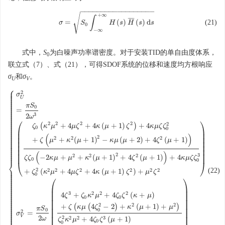
−
−
−
−
−
−
−
−
−
−
−
−
−
−
−
−
−
−
√
+
∞
∫
¯
¯
¯
¯
¯
=
(
)
(
)
d
(21)
σ
σ
=
S
S
0
∫
−
∞
+
∞
H
H
(
s
)
H
s
¯
H
(
s
)
d
s
s
s
0
−
∞
式中，
S
为白噪声功率谱密度。对于安装TID的单自由度体系，
0
联立式（7）、式（21），可得SDOF系统的位移和速度均方根响应
σ
和
σ
。
U
V
⎧
⎪
⎪
2
⎪
{
σ
U
2
=
π
S
0
2
ω
3
(
ζ
0
(
κ
2
μ
2
+
4
μ
ζ
2
+
4
κ
(
μ
+
1
)
ζ
2
)
+
4
κ
μ
ζ
ζ
0
2
+
ζ
(
μ
2
+
κ
2
(
μ
+
1
)
2
−
κ
μ
(
σ
⎪
⎪
U
⎪
⎪
⎪
π
S
⎪
⎪
0
⎪
=
⎪
⎪
3
2
⎪
ω
⎪
⎪
⎛
⎞
⎪
⎪
2
2
2
2
2
(
+
4
+
4
(
+
1
)
)
+
4
⎪
ζ
κ
μ
μ
ζ
κ
μ
ζ
κ
μ
ζ
ζ
⎪
0
0
⎪
⎜
⎟
⎪
⎪
⎜
⎟
⎪
(
)
⎪
⎜
⎟
2
2
2
2
+
+
(
+
1
)
−
(
+
2
)
+
4
(
+
1
)
⎪
ζ
μ
κ
μ
κ
μ
μ
ζ
μ
⎪
⎜
⎟
⎪
⎪
⎜
⎟
⎪
⎪
⎜
⎟
⎪
(
)
⎪
⎜
⎟
2
3
2
2
2
−
2
+
+
(
+
1
)
+
4
(
+
1
)
+
4
ζ
ζ
κ
μ
μ
κ
μ
ζ
μ
κ
μ
ζ
ζ
0
0
⎨
⎝
⎠
⎪
2
(22)
⎪
2
2
2
2
2
2
+
(
+
4
+
4
(
+
1
)
)
+
ζ
κ
μ
μ
ζ
κ
μ
ζ
μ
ζ
⎪
⎪
0
⎪
⎛
⎞
⎪
⎪
⎪
⎪
⎪
⎜
⎟
⎪
⎪
⎜
⎟
⎪
3
2
2
2
⎪
4
+
+
4
(
+
)
⎜
⎟
ζ
ζ
κ
μ
ζ
ζ
κ
μ
⎪
0
0
⎪
⎜
⎟
⎪
⎪
⎜
⎟
⎪
2
2
2
+
(
(
4
−
2
)
+
(
+
1
)
+
)
⎪
ζ
κ
μ
ζ
κ
μ
μ
⎪
π
S
⎜
⎟
0
⎪
0
2
⎪
=
⎜
⎟
σ
⎪
⎪
⎜
⎟
V
2
2
2
2
3
ω
+
4
(
+
1
)
ζ
κ
μ
ζ
ζ
μ
0
0