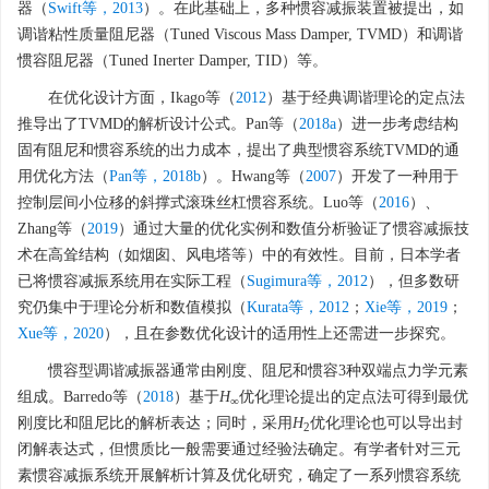
器（
Swift等，2013
）。在此基础上，多种惯容减振装置被提出，如
调谐粘性质量阻尼器（Tuned Viscous Mass Damper, TVMD）和调谐
惯容阻尼器（Tuned Inerter Damper, TID）等。
在优化设计方面，Ikago等（
2012
）基于经典调谐理论的定点法
推导出了TVMD的解析设计公式。Pan等（
2018a
）进一步考虑结构
固有阻尼和惯容系统的出力成本，提出了典型惯容系统TVMD的通
用优化方法（
Pan等，2018b
）。Hwang等（
2007
）开发了一种用于
控制层间小位移的斜撑式滚珠丝杠惯容系统。Luo等（
2016
）、
Zhang等（
2019
）通过大量的优化实例和数值分析验证了惯容减振技
术在高耸结构（如烟囱、风电塔等）中的有效性。目前，日本学者
已将惯容减振系统用在实际工程（
Sugimura等，2012
），但多数研
究仍集中于理论分析和数值模拟（
Kurata等，2012
；
Xie等，2019
；
Xue等，2020
），且在参数优化设计的适用性上还需进一步探究。
惯容型调谐减振器通常由刚度、阻尼和惯容3种双端点力学元素
组成。Barredo等（
2018
）基于
H
优化理论提出的定点法可得到最优
∞
刚度比和阻尼比的解析表达；同时，采用
H
优化理论也可以导出封
2
闭解表达式，但惯质比一般需要通过经验法确定。有学者针对三元
素惯容减振系统开展解析计算及优化研究，确定了一系列惯容系统