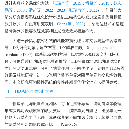
设计参数的全局优化方法（
张瑞甫等，2019
；
潘超等，2019
；
赵志
鹏等，2019
；
潘超等，2022
，
2023
；
张瑞甫等，2022
）。但目前大
部分研究惯容系统优化设计都是以主结构位移或加速度作为目标函
数开展的，而已有研究表明（
Cheng等，2022
），采用位移和加速度
指标得到的惯容系统减震和阻尼增效效果相差不大。
为进一步揭示惯容系统的耗能减震机理，本文以典型惯容减震
器TID为研究对象，建立布置TID的单自由度（Single degree of
freedom, SDOF）体系运动控制方程，以结构位移和速度为目标函
数，分别通过
H
和
H
优化理论推导了TID的最优阻尼比和最优负刚
∞
2
度比的封闭形式解；分析了地震作用下不同优化设计参数的TID减震
效果及耗能历程，进一步说明了惯容单元对阻尼单元的变形增效机
理。本文研究可为惯性系统的多性能减震优化设计方法提供参考。
1. TID系统运动控制方程
惯容单元与质量单元相比，可通过滚珠导丝、齿轮齿条等物理
形式实现对表观质量的放大效应，且惯容单元与阻尼、刚度单元一
样均为双端点力学元件，其两端具有不同加速度输出，其总出力也
与两端的相对加速度成正比，可以表示为：