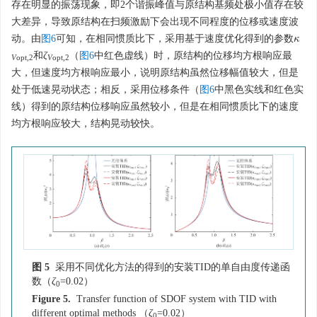
存在明显的振荡现象，即2个谐振峰值与原结构基频处极小值存在较
大差异，导致原结构在扫频激励下会出现不同程度的位移或速度波
动。由
图6
可知，在相同惯质比下，采用基于速度优化得到的参数
κ
κ
和
ζ
（
图6
中红色虚线）时，原结构的位移均方根响应最
V
opt
,
2
V
opt
,
2
大，但速度均方根响应最小，说明原结构虽然位移幅值较大，但是
处于低速晃动状态；相反，采用位移条件（
图6
中黑色实线和红色实
线）得到的原结构位移响应虽然较小，但是在相同惯质比下的速度
均方根响应较大，结构晃动较快。
图 5
采用不同优化方法的得到的安装TID的单自由度传递函
数（
ζ
=0.02）
0
Figure 5.
Transfer function of SDOF system with TID with
different optimal methods （
ζ
=0.02）
0