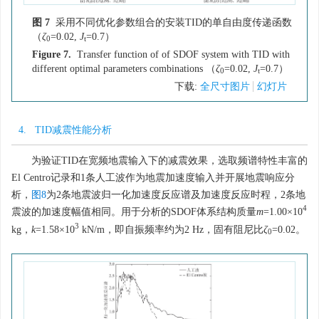
图 7
采用不同优化参数组合的安装TID的单自由度传递函数
（
ζ
=0.02,
J
=0.7）
0
t
Figure 7.
Transfer function of of SDOF system with TID with
different optimal parameters combinations （
ζ
=0.02,
J
=0.7）
0
t
下载:
全尺寸图片
幻灯片
4. TID减震性能分析
为验证TID在宽频地震输入下的减震效果，选取频谱特性丰富的
El Centro记录和1条人工波作为地震加速度输入并开展地震响应分
析，
图8
为2条地震波归一化加速度反应谱及加速度反应时程，2条地
4
震波的加速度幅值相同。用于分析的SDOF体系结构质量
m
=1.00×10
3
kg，
k
=1.58×10
kN/m，即自振频率约为2 Hz，固有阻尼比
ζ
=0.02。
0