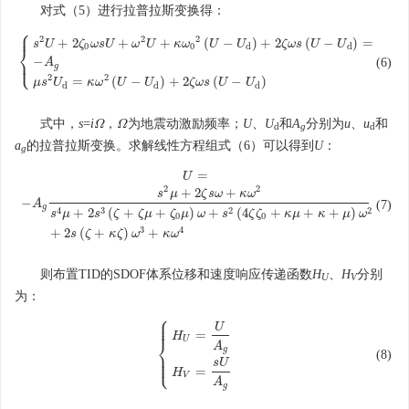
对式（5）进行拉普拉斯变换得：
⎧
⎪
2
2
2
+
2
+
+
(
−
)
+
2
(
−
)
=
s
U
ζ
ω
s
U
ω
U
κ
ω
U
U
ζ
ω
s
U
U
0
0
d
d
⎨
⎩
−
⎪
(6)
{
s
2
U
+
2
ζ
0
ω
s
U
+
ω
2
U
+
κ
ω
0
2
(
U
−
U
d
)
+
2
ζ
ω
s
(
U
−
U
d
)
=
−
A
g
μ
s
2
U
d
=
κ
ω
2
(
U
−
U
d
)
A
g
2
2
=
(
−
)
+
2
(
−
)
μ
s
U
κ
ω
U
U
ζ
ω
s
U
U
d
d
d
式中，
s
=
i
，
为地震动激励频率；
U
、
U
和
A
分别为
u
、
u
和
Ω
Ω
Ω
Ω
d
g
d
a
的拉普拉斯变换。求解线性方程组式（6）可以得到
U
：
g
=
U
U
=
−
A
g
s
2
μ
+
2
ζ
s
ω
+
κ
ω
2
s
4
μ
+
2
s
3
(
ζ
+
ζ
μ
+
ζ
0
μ
)
ω
+
s
2
(
4
ζ
ζ
0
+
κ
μ
+
κ
+
μ
)
ω
2
+
2
s
(
ζ
+
κ
ζ
2
2
+
2
+
s
μ
ζ
s
ω
κ
ω
−
A
(7)
g
4
3
2
2
+
2
(
+
+
)
+
(
4
+
+
+
)
s
μ
s
ζ
ζ
μ
ζ
μ
ω
s
ζ
ζ
κ
μ
κ
μ
ω
0
0
3
4
+
2
(
+
)
+
s
ζ
κ
ζ
ω
κ
ω
则布置TID的SDOF体系位移和速度响应传递函数
H
、
H
分别
U
V
为：
⎧
⎪
⎪
⎪
U
=
H
U
⎨
A
g
⎪
(8)
{
H
U
=
U
A
g
H
V
=
s
U
A
g
⎪
⎩
⎪
s
U
=
H
V
A
g