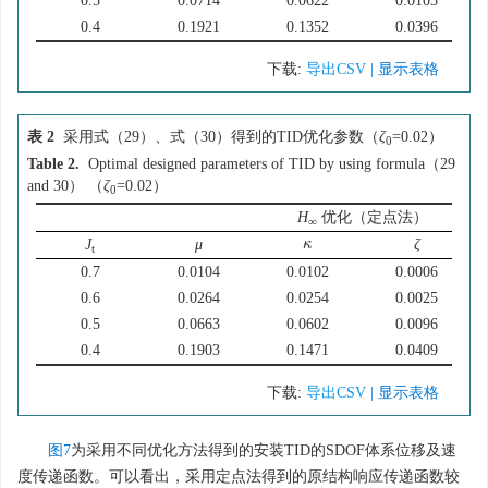
0.5
0.0714
0.0622
0.0105
0.4
0.1921
0.1352
0.0396
下载:
导出CSV
| 显示表格
表 2
采用式（29）、式（30）得到的TID优化参数（
ζ
=0.02）
0
Table 2.
Optimal designed parameters of TID by using formula（29
and 30） （
ζ
=0.02）
0
H
优化（定点法）
∞
κ
κ
J
μ
ζ
t
0.7
0.0104
0.0102
0.0006
0.6
0.0264
0.0254
0.0025
0.5
0.0663
0.0602
0.0096
0.4
0.1903
0.1471
0.0409
下载:
导出CSV
| 显示表格
图7
为采用不同优化方法得到的安装TID的SDOF体系位移及速
度传递函数。可以看出，采用定点法得到的原结构响应传递函数较