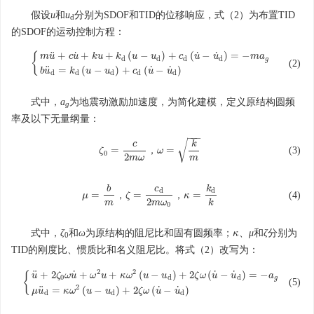
假设
u
和
u
分别为SDOF和TID的位移响应，式（2）为布置TID
d
的SDOF的运动控制方程：
˙
˙
˙
¨
+
+
+
(
−
)
+
(
−
)
=
−
{
m
u
c
u
k
u
k
u
u
c
u
u
m
a
d
d
d
d
g
(2)
{
m
u
¨
+
c
u
˙
+
k
u
+
k
d
(
u
−
u
d
)
+
c
d
(
u
˙
−
u
˙
d
)
=
−
m
a
g
b
u
¨
d
=
k
d
(
u
−
u
d
)
+
c
d
(
u
˙
−
u
˙
d
˙
˙
¨
=
(
−
)
+
(
−
)
b
u
k
u
u
c
u
u
d
d
d
d
d
式中，
a
为地震动激励加速度，为简化建模，定义原结构圆频
g
率及以下无量纲量：
−
−
−
√
c
k
=
=
(3)
，
ζ
ω
ζ
0
=
c
2
m
ω
，
ω
=
k
m
0
2
m
ω
m
b
c
k
d
d
=
=
=
(4)
，
，
μ
ζ
κ
μ
=
b
m
，
ζ
=
c
d
2
m
ω
0
，
κ
=
k
d
k
2
m
m
ω
k
0
式中，
ζ
和
ω
为原结构的阻尼比和固有圆频率；
、
μ
和
ζ
分别为
κ
κ
0
TID的刚度比、惯质比和名义阻尼比。将式（2）改写为：
2
2
˙
˙
˙
¨
+
2
+
+
(
−
)
+
2
(
−
)
=
−
{
u
ζ
ω
u
ω
u
κ
ω
u
u
ζ
ω
u
u
a
0
d
d
g
(5)
{
u
¨
+
2
ζ
0
ω
u
˙
+
ω
2
u
+
κ
ω
2
(
u
−
u
d
)
+
2
ζ
ω
(
u
˙
−
u
˙
d
)
=
−
a
g
μ
u
¨
d
=
κ
ω
2
(
u
−
u
d
)
+
2
ζ
ω
(
u
2
˙
˙
¨
=
(
−
)
+
2
(
−
)
μ
u
κ
ω
u
u
ζ
ω
u
u
d
d
d