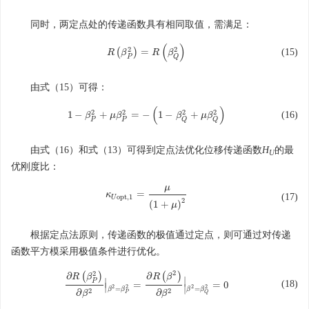
同时，两定点处的传递函数具有相同取值，需满足：
(
)
2
2
(
)
=
(15)
R
R
(
β
β
P
2
)
=
R
R
(
β
Q
β
2
)
P
Q
由式（15）可得：
(
)
2
2
2
2
1
−
+
=
−
1
−
+
(16)
1
β
−
β
P
2
+
μ
μ
β
β
P
2
=
−
(
1
−
β
Q
2
β
+
μ
β
Q
2
μ
)
β
P
P
Q
Q
由式（16）和式（13）可得到定点法优化位移传递函数
H
的最
U
优刚度比：
μ
=
κ
κ
U
o
p
t
,
1
=
μ
(
1
+
μ
)
2
(17)
o
p
t
,
1
U
2
(
1
+
)
μ
根据定点法原则，传递函数的极值通过定点，则可通过对传递
函数平方模采用极值条件进行优化。
2
2
∂
(
)
∂
(
)
R
β
R
β
∣
∣
P
(18)
=
=
0
∂
R
(
β
P
2
)
∂
β
2
|
β
2
=
β
P
2
=
∂
R
(
β
2
)
∂
β
2
|
β
2
=
β
Q
2
=
0
∣
∣
2
2
2
2
=
=
β
β
β
β
2
2
∂
∂
β
β
P
Q