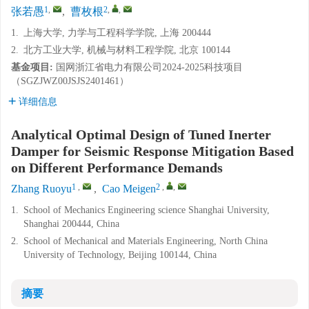
1
,
2
,
,
张若愚
,
曹枚根
1.
上海大学, 力学与工程科学学院, 上海 200444
2.
北方工业大学, 机械与材料工程学院, 北京 100144
基金项目:
国网浙江省电力有限公司2024-2025科技项目
（SGZJWZ00JSJS2401461）
详细信息
Analytical Optimal Design of Tuned Inerter
Damper for Seismic Response Mitigation Based
on Different Performance Demands
1
,
2
,
,
Zhang Ruoyu
,
Cao Meigen
1.
School of Mechanics Engineering science Shanghai University,
Shanghai 200444, China
2.
School of Mechanical and Materials Engineering, North China
University of Technology, Beijing 100144, China
摘要