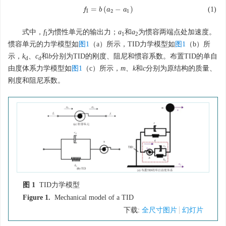
=
(
−
)
(1)
f
f
I
=
b
b
(
a
a
2
−
a
1
)
a
I
2
1
式中，
f
为惯性单元的输出力；
a
和
a
为惯容两端点处加速度。
I
1
2
惯容单元的力学模型如
图1
（a）所示，TID力学模型如
图1
（b）所
示，
k
、
c
和
b
分别为TID的刚度、阻尼和惯容系数。布置TID的单自
d
d
由度体系力学模型如
图1
（c）所示，
m、k
和
c
分别为原结构的质量、
刚度和阻尼系数。
图 1
TID力学模型
Figure 1.
Mechanical model of a TID
下载:
全尺寸图片
幻灯片