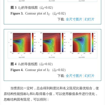
图 3
I
的等值线图（
ζ
=0.02）
U
0
Figure 3.
Contour plot of
I
（
ζ
=0.02）
U
0
下载:
全尺寸图片
幻灯片
图 4
I
的等值线图（
ζ
=0.02）
V
0
Figure 4.
Contour plot of
I
（
ζ
=0.02）
V
0
下载:
全尺寸图片
幻灯片
当惯质比一定时，总会得到刚度比和名义阻尼比最优组合，使
原结构性能指标
I
和
I
取得最小值，可以使用极值条件进行优化，
U
V
忽略结构固有阻尼，可以得到：