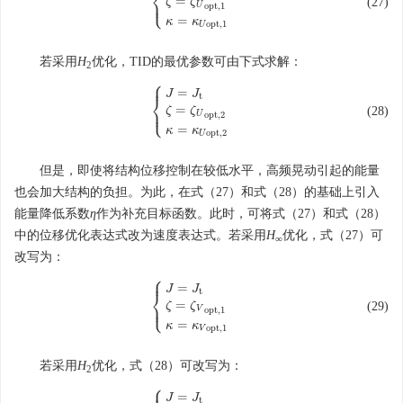
⎨
⎩
=
⎪
(27)
ζ
ζ
{
J
=
J
t
ζ
=
ζ
U
o
p
t
,
1
κ
=
κ
U
o
p
t
,
1
U
o
p
t
,
1
=
κ
κ
o
p
t
,
1
U
若采用
H
优化，TID的最优参数可由下式求解：
2
⎧
⎪
=
J
J
t
⎨
⎩
=
⎪
(28)
ζ
ζ
{
J
=
J
t
ζ
=
ζ
U
o
p
t
,
2
κ
=
κ
U
o
p
t
,
2
U
o
p
t
,
2
=
κ
κ
o
p
t
,
2
U
但是，即使将结构位移控制在较低水平，高频晃动引起的能量
也会加大结构的负担。为此，在式（27）和式（28）的基础上引入
能量降低系数
η
作为补充目标函数。此时，可将式（27）和式（28）
中的位移优化表达式改为速度表达式。若采用
H
优化，式（27）可
∞
改写为：
⎧
⎪
=
J
J
t
⎨
⎩
=
⎪
(29)
ζ
ζ
{
J
=
J
t
ζ
=
ζ
V
o
p
t
,
1
κ
=
κ
V
o
p
t
,
1
V
o
p
t
,
1
=
κ
κ
o
p
t
,
1
V
若采用
H
优化，式（28）可改写为：
2
⎧
⎪
=
J
J
t