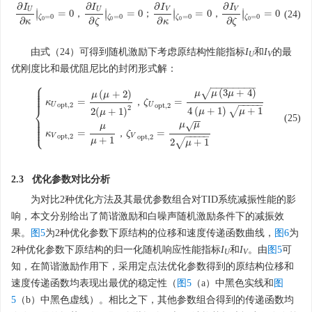
∂
∂
∂
∂
I
I
I
I
U
U
V
V
∣
∣
∣
∣
=
0
=
0
=
0
=
0
，
；
，
∣
∣
∣
∣
(24)
∂
I
U
∂
κ
|
ζ
0
=
0
=
0
，
∂
I
U
∂
ζ
|
ζ
0
=
0
=
0
；
∂
I
V
∂
κ
|
ζ
0
=
0
=
0
，
∂
I
V
∂
ζ
|
ζ
0
=
0
=
0
=
0
=
0
=
0
=
0
ζ
ζ
ζ
ζ
∂
∂
∂
∂
0
0
0
0
κ
ζ
κ
ζ
由式（24）可得到随机激励下考虑原结构性能指标
I
和
I
的最
U
V
优刚度比和最优阻尼比的封闭形式解：
⎧
⎪
−
−
−
−
−
−
−
−
⎪
⎪
(
3
+
4
)
√
(
+
2
)
μ
μ
μ
⎪
μ
μ
⎪
=
=
，
κ
ζ
−
−
−
−
−
o
p
t
,
2
U
U
o
p
t
,
2
⎨
2
4
(
+
1
)
+
1
√
2
(
+
1
)
μ
μ
μ
⎪
(25)
{
κ
U
o
p
t
,
2
=
μ
(
μ
+
2
)
2
(
μ
+
1
)
2
，
ζ
U
o
p
t
,
2
=
μ
μ
(
3
μ
+
4
)
4
(
μ
+
1
)
μ
+
1
κ
V
o
p
t
,
2
=
μ
⎪
−
−
⎪
μ
μ
⎪
√
μ
⎩
⎪
=
=
，
κ
ζ
−
−
−
−
−
o
p
t
,
2
V
V
o
p
t
,
2
+
1
μ
2
+
1
√
μ
2.3 优化参数对比分析
为对比2种优化方法及其最优参数组合对TID系统减振性能的影
响，本文分别给出了简谐激励和白噪声随机激励条件下的减振效
果。
图5
为2种优化参数下原结构的位移和速度传递函数曲线，
图6
为
2种优化参数下原结构的归一化随机响应性能指标
I
和
I
。由
图5
可
U
V
知，在简谐激励作用下，采用定点法优化参数得到的原结构位移和
速度传递函数均表现出最优的稳定性（
图5
（a）中黑色实线和
图
5
（b）中黑色虚线）。相比之下，其他参数组合得到的传递函数均