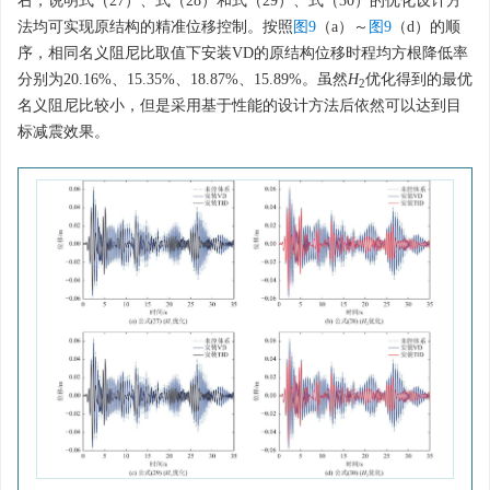
右，说明式（27）、式（28）和式（29）、式（30）的优化设计方
法均可实现原结构的精准位移控制。按照
图9
（a）～
图9
（d）的顺
序，相同名义阻尼比取值下安装VD的原结构位移时程均方根降低率
分别为20.16%、15.35%、18.87%、15.89%。虽然
H
优化得到的最优
2
名义阻尼比较小，但是采用基于性能的设计方法后依然可以达到目
标减震效果。