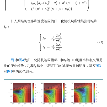
⎪
⎪
⎜
⎟
⎪
⎪
⎜
⎟
⎪
⎪
2
⎪
2
2
+
(
(
4
−
2
)
+
(
+
1
)
+
)
ζ
ζ
κ
μ
ζ
κ
μ
μ
⎩
⎪
0
⎝
⎠
0
2
2
2
+
(
+
4
(
+
+
)
)
ζ
μ
ζ
κ
μ
κ
μ
0
引入原结构位移和速度响应的归一化随机响应性能指标
I
和
U
I
：
V
⎧
⎪
⎪
3
⎪
2
ω
0
2
=
I
σ
⎨
U
U
π
S
0
⎪
(23)
{
I
U
=
σ
U
2
2
ω
0
3
π
S
0
I
V
=
σ
V
2
2
ω
0
π
S
0
⎪
⎩
⎪
2
ω
0
2
=
I
σ
V
V
π
S
0
图3
和
图4
为归一化随机响应指标
I
和
I
随TID刚度比和名义阻尼
U
V
比的变化趋势，
I
和
I
越小，证明TID的减振效果越明显，对应
图3
U
V
和
图4
中的蓝色部分。