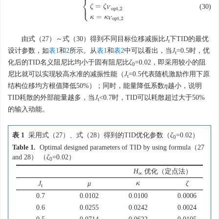
⎨
⎩
=
⎪
(30)
ζ
ζ
{
J
=
J
t
ζ
=
ζ
V
o
p
t
,
2
κ
=
κ
V
o
p
t
,
2
V
o
p
t
,
2
=
κ
κ
o
p
t
,
2
V
由式（27）～式（30）得到不同目标位移减振比
J
下TID的最优
t
设计参数，如
表1
和
2
所示。从
表1
和
表2
中可以看出，当
J
=0.5时，优
t
化后的TID名义阻尼比均小于固有阻尼比
ζ
=0.02，即采用较小的阻
0
尼比就可以实现较高水准的减振性能（
J
=0.5代表随机激励作用下原
t
结构位移均方根值降低50%）；同时，能量降低系数
η
越小，说明
TID耗散的外部能量越多，当
J
<0.7时，TID可以耗散超过大于50%
t
的输入动能。
表 1
采用式（27）、式（28）得到的TID优化参数（
ζ
=0.02）
0
Table 1.
Optimal designed parameters of TID by using formula（27
and 28） （
ζ
=0.02）
0
H
优化（定点法）
∞
κ
κ
J
μ
ζ
t
0.7
0.0102
0.0100
0.0006
0.6
0.0255
0.0242
0.0024