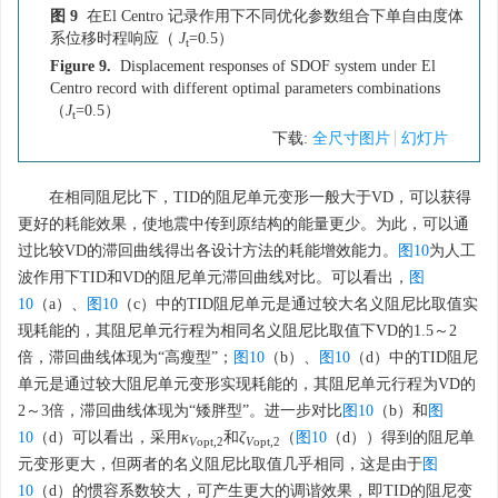
图 9
在El Centro 记录作用下不同优化参数组合下单自由度体
系位移时程响应（
J
=0.5）
t
Figure 9.
Displacement responses of SDOF system under El
Centro record with different optimal parameters combinations
（
J
=0.5）
t
下载:
全尺寸图片
幻灯片
在相同阻尼比下，TID的阻尼单元变形一般大于VD，可以获得
更好的耗能效果，使地震中传到原结构的能量更少。为此，可以通
过比较VD的滞回曲线得出各设计方法的耗能增效能力。
图10
为人工
波作用下TID和VD的阻尼单元滞回曲线对比。可以看出，
图
10
（a）、
图10
（c）中的TID阻尼单元是通过较大名义阻尼比取值实
现耗能的，其阻尼单元行程为相同名义阻尼比取值下VD的1.5～2
倍，滞回曲线体现为“高瘦型”；
图10
（b）、
图10
（d）中的TID阻尼
单元是通过较大阻尼单元变形实现耗能的，其阻尼单元行程为VD的
2～3倍，滞回曲线体现为“矮胖型”。进一步对比
图10
（b）和
图
10
（d）可以看出，采用
κ
和
ζ
（
图10
（d））得到的阻尼单
V
opt
,
2
V
opt
,
2
元变形更大，但两者的名义阻尼比取值几乎相同，这是由于
图
10
（d）的惯容系数较大，可产生更大的调谐效果，即TID的阻尼变