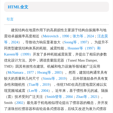
HTML全文
引言
建筑结构在地震作用下的高易损性主要源于结构自振频率与地
震动卓越频率高度相近（
Meirovitch，1990
；
张力等，2024
；
汪志昊
等，2024
），导致动力响应显著放大（
Soong等，1997
）。为提升不
同类型建筑结构体系的耗能、减震性能，
Housner等（1997）和
Kareem等（1999）
开发了多种耗能减震装置，并提出了相应的参数
优化设计方法。其中，调谐质量阻尼器（Tuned Mass Damper,
TMD）因其有效性在建筑、机械和电力设施等领域被广泛应用
（
McNamara，1977
；
Hwang等，2003
）。然而，建筑结构通常具有
较大的质量和几何尺寸（
Simiu等，2019
），且外部激励条件具有复
杂性和随机性（
Tian等，2019
），传统TMD在高烈度地震区难以实
现宽频域减震（
Lee等，2004
）。近年来，基于惯性单元的减、隔振
（震）技术受到广泛关注（
Smith登等，2004
；
Zhao等，2021
）。
Smith（
2002
）最先基于机电相似理论提出了惯容器的概念，并开发
了滚珠丝杠惯容器和齿轮齿条式惯容器，后续又改进为液力式惯容