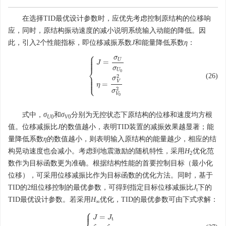
在选择TID最优设计参数时，应优先考虑控制原结构的位移响
应，同时，原结构振动速度的减小说明系统输入动能的降低。因
此，引入2个性能指标，即位移减振系数
J
和能量降低系数
η
：
⎧
⎪
⎪
σ
⎪
U
⎪
=
J
σ
⎨
U
0
⎪
(26)
{
J
=
σ
U
σ
U
0
η
=
σ
V
2
σ
V
0
2
2
⎪
σ
⎪
⎩
⎪
V
=
η
2
σ
V
0
式中，
σ
和
σ
分别为无控状态下原结构的位移和速度均方根
U
0
V
0
值。位移减振比
J
的数值越小，表明TID装置的减振效果越显著；能
量降低系数
η
的数值越小，则表明输入原结构的能量越少，相应的结
构晃动速度也会减小。考虑到地震激励的随机特性，采用
H
优化范
2
数作为目标函数更为准确。根据结构性能的首要控制目标（最小化
位移），可采用位移减振比作为目标函数的优化方法。同时，基于
TID的2组位移控制的最优参数，可得到指定目标位移减振比
J
下的
t
TID最优设计参数。若采用
H
优化，TID的最优参数可由下式求解：
∞
⎧
⎪
=
J
J
t