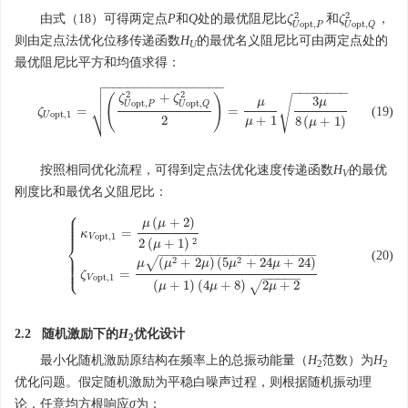
2
2
由式（18）可得两定点
P
和
Q
处的最优阻尼比
和
，
ζ
ζ
U
o
p
t
,
P
2
ζ
ζ
U
o
p
t
,
Q
2
o
p
t
,
o
p
t
,
U
P
U
Q
则由定点法优化位移传递函数
H
的最优名义阻尼比可由两定点处的
U
最优阻尼比平方和均值求得：

−
−
−
−
−
−
−
−
−
−
−
−
−
−
−
−

−
−
−
−
−
−
−
−

2
2
+
(
)
ζ
ζ
√
3
μ
μ
o
p
t
,
o
p
t
,
U
P
U
Q
⎷
=
=
(19)
ζ
ζ
U
o
p
t
,
1
=
(
ζ
U
o
p
t
,
P
2
+
ζ
U
o
p
t
,
Q
2
2
)
=
μ
μ
+
1
3
μ
8
(
μ
+
1
)
o
p
t
,
1
U
2
+
1
8
(
+
1
)
μ
μ
按照相同优化流程，可得到定点法优化速度传递函数
H
的最优
V
刚度比和最优名义阻尼比：
⎧
⎪
⎪
(
+
2
)
⎪
μ
μ
⎪
=
κ
o
p
t
,
1
V
⎨
2
2
(
+
1
)
μ
−
−
−
−
−
−
−
−
−
−
−
−
−
−
−
−
−
−
−
−
−
⎪
(20)
{
κ
V
o
p
t
,
1
=
μ
(
μ
+
2
)
2
(
μ
+
1
)
2
ζ
V
o
p
t
,
1
=
μ
(
μ
2
+
2
μ
)
(
5
μ
2
+
24
μ
+
24
)
(
μ
+
1
)
⎪
2
2
√
(
+
2
)
(
5
+
24
+
24
)
⎪
μ
μ
μ
μ
μ
⎩
⎪
=
ζ
−
−
−
−
−
o
p
t
,
1
V
(
+
1
)
(
4
+
8
)
2
+
2
√
μ
μ
μ
2.2 随机激励下的
H
优化设计
2
最小化随机激励原结构在频率上的总振动能量（
H
范数）为
H
2
2
优化问题。假定随机激励为平稳白噪声过程，则根据随机振动理
论，任意均方根响应
σ
为：