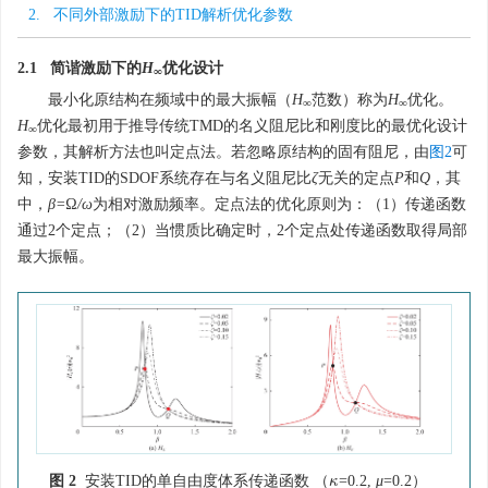
2. 不同外部激励下的TID解析优化参数
2.1 简谐激励下的
H
优化设计
∞
最小化原结构在频域中的最大振幅（
H
范数）称为
H
优化。
∞
∞
H
优化最初用于推导传统TMD的名义阻尼比和刚度比的最优化设计
∞
参数，其解析方法也叫定点法。若忽略原结构的固有阻尼，由
图2
可
知，安装TID的SDOF系统存在与名义阻尼比
ζ
无关的定点
P
和
Q
，其
中，
β=Ω/ω
为相对激励频率。定点法的优化原则为：（1）传递函数
通过2个定点；（2）当惯质比确定时，2个定点处传递函数取得局部
最大振幅。
图 2
安装TID的单自由度体系传递函数 （
=0.2,
μ
=0.2）
κ
κ